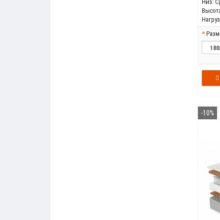
Низ:
С
Высота
Нагрузк
Разм
-10%