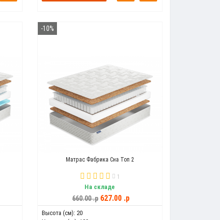
-10%
Матрас Фабрика Сна Топ 2
1
На складе
627.00 .p
660.00 .p
Высота (см):
20