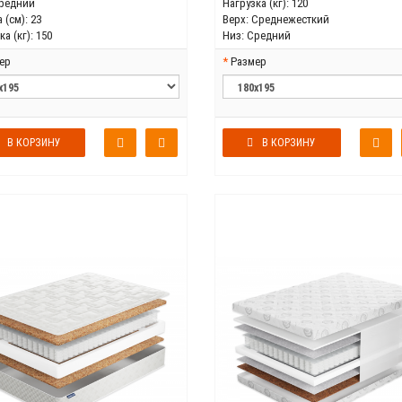
редний
Нагрузка (кг):
120
 (см):
23
Верх:
Среднежесткий
а (кг):
150
Низ:
Средний
ер
Размер
В КОРЗИНУ
В КОРЗИНУ