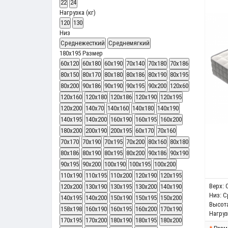
22
24
Нагрузка (кг)
120
130
Низ
Среднежесткий
Среднемягкий
180x195
Размер
60x120
60x180
60x190
70x140
70x180
70x186
80x150
80x170
80х180
80х186
80х190
80х195
80х200
90х186
90х190
90х195
90х200
120x60
120x160
120x180
120x186
120х190
120х195
120х200
140x70
140x160
140x180
140х190
140х195
140х200
160х190
160х195
160х200
180х200
200x190
200x195
60x170
70x160
70x170
70x190
70x195
70x200
80x160
80x180
80x186
80x190
80x195
80x200
90x186
90x190
90x195
90x200
100x190
100x195
100x200
110x190
110x195
110x200
120x190
120x195
Верх:
120x200
130x190
130x195
130x200
140x190
Низ:
С
140x195
140x200
150x190
150x195
150x200
Высота
158x198
160x190
160x195
160x200
170x190
Нагрузк
170x195
170x200
180x190
180x195
180x200