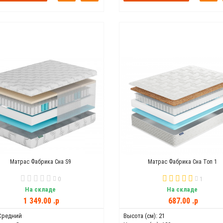
Матрас Фабрика Сна S9
Матрас Фабрика Сна Топ 1
0
1
На складе
На складе
1 349.00 .p
687.00 .p
Средний
Высота (см):
21