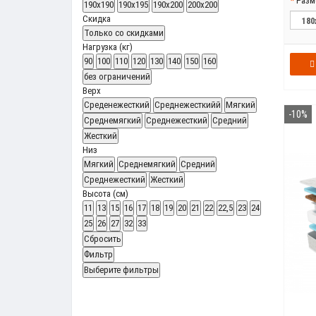
Разм
190x190
190x195
190x200
200x200
Скидка
Только со cкидками
Нагрузка (кг)
90
100
110
120
130
140
150
160
без ограничений
Верх
Среденежесткий
Среднежесткийй
Мягкий
-10%
Среднемягкий
Среднежесткий
Средний
Жесткий
Низ
Мягкий
Среднемягкий
Средний
Среднежесткий
Жесткий
Высота (см)
11
13
15
16
17
18
19
20
21
22
22,5
23
24
25
26
27
32
33
Сбросить
Фильтр
Выберите фильтры