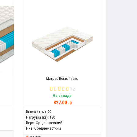
Матрас Вегас Trend
2
На складе
827.00 .p
Высота (см):
22
Нагрузка (кг):
130
Верх:
Среднежесткий
Низ:
Среднежесткий