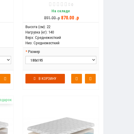
0
На складе
870.00 .p
891.00 .p
Высота (см):
22
Нагрузка (кг):
140
Верх:
Среднежесткий
Низ:
Среднежесткий
Размер
В КОРЗИНУ
подарок