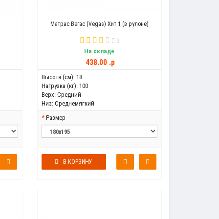
Матрас Вегас (Vegas) Хит 1 (в рулоне)
3
На складе
438.00 .p
Высота (см):
18
Нагрузка (кг):
100
Верх:
Средний
Низ:
Среднемягкий
Размер
В КОРЗИНУ