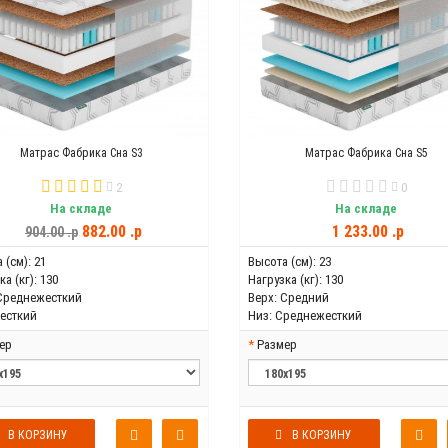
Матрас Фабрика Сна S3
Матрас Фабрика Сна S5
2
0
На складе
На складе
882.00 .p
1 233.00 .p
904.00 .p
 (см):
21
Высота (см):
23
а (кг):
130
Нагрузка (кг):
130
Среднежесткий
Верх:
Средний
есткий
Низ:
Среднежесткий
ер
Размер
В КОРЗИНУ
В КОРЗИНУ