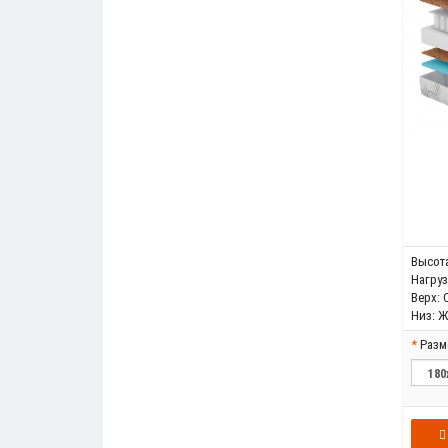
Высота
Нагрузк
Верх:
Низ:
Ж
Разм