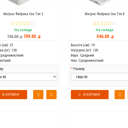
Матрас Фабрика Сна Топ 3
Матрас Фабрика Сна Топ 8
2
1
На складе
На складе
709.00 .p
546.00 .p
746.00 .p
 (см):
21
Высота (см):
19
а (кг):
120
Нагрузка (кг):
120
Среднежесткий
Верх:
Средний
есткий
Низ:
Среднежесткий
ер
Размер
В КОРЗИНУ
В КОРЗИНУ