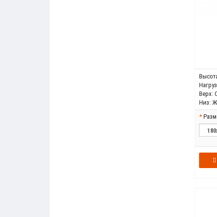
Высота
Нагрузк
Верх:
Низ:
Ж
Разм