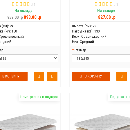
1
1
На складе
На складе
893.00 .p
827.00 .p
939.00 .p
 (см):
24
Высота (см):
22
а (кг):
150
Нагрузка (кг):
130
Среднежесткий
Верх:
Среднежесткий
редний
Низ:
Средний
ер
Размер
В КОРЗИНУ
В КОРЗИНУ
Наматрасник в подарок
Подушка в 