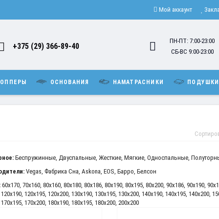
Мой аккаунт
Закл
ПН-ПТ: 7:00-23:00
+375 (29) 366-89-40
СБ-ВС 9:00-23:00
ОППЕРЫ
ОСНОВАНИЯ
НАМАТРАСНИКИ
ПОДУШК
Сортиро
рное:
Беспружинные
,
Двуспальные
,
Жесткие
,
Мягкие
,
Односпальные
,
Полуторн
одители:
Vegas
,
Фабрика Сна
,
Askona
,
EOS
,
Барро
,
Белсон
:
60x170
,
70x160
,
80x160
,
80x180
,
80x186
,
80x190
,
80x195
,
80x200
,
90x186
,
90x190
,
90x1
,
120x190
,
120x195
,
120x200
,
130x190
,
130x195
,
130x200
,
140x190
,
140x195
,
140x200
,
15
,
170x195
,
170x200
,
180x190
,
180x195
,
180x200
,
200x200