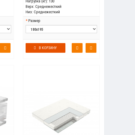
Нагрузка (кг):
130
Верх:
Среднежесткий
Низ:
Среднежесткий
Размер
В КОРЗИНУ