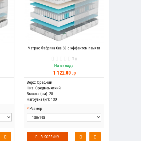
Матрас Фабрика Сна S8 с эффектом памяти
0
На складе
1 122.00 .p
Верх:
Средний
Низ:
Среднемягкий
Высота (см):
25
Нагрузка (кг):
130
Размер
В КОРЗИНУ