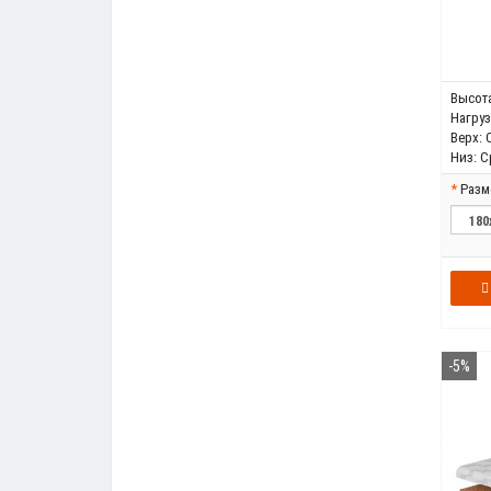
Высота
Нагрузк
Верх:
Низ:
С
Разм
-5%