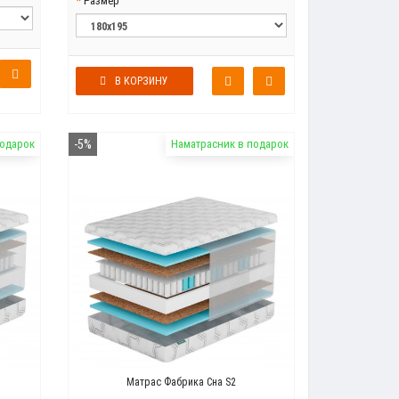
Размер
В КОРЗИНУ
подарок
-5%
Наматрасник в подарок
Матрас Фабрика Сна S2