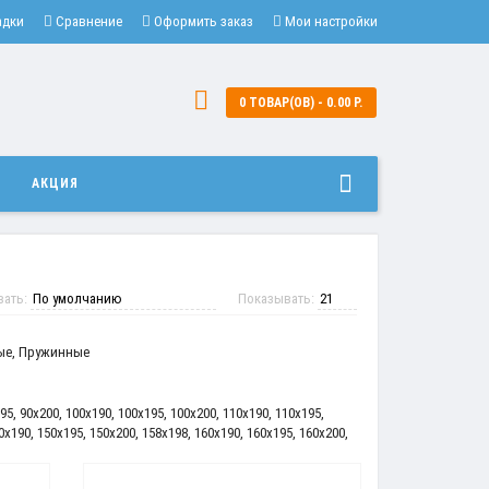
адки
Сравнение
Оформить заказ
Мои настройки
0 ТОВАР(ОВ) - 0.00 Р.
И
АКЦИЯ
вать:
Показывать:
ые
,
Пружинные
95
,
90x200
,
100x190
,
100x195
,
100x200
,
110x190
,
110x195
,
0x190
,
150x195
,
150x200
,
158x198
,
160x190
,
160x195
,
160x200
,