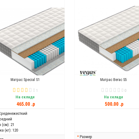
Матрас Special S1
Матрас Вегас S5
1
0
На складе
На складе
465.00 .p
500.00 .p
Среденежесткий
редний
 (см):
21
а (кг):
120
Размер