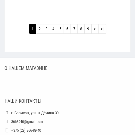
1
2
3
4
5
6
7
8
9
>
>|
О НАШЕМ МАГАЗИНЕ
НАШИ КОНТАКТЫ
г. Борисов, улица Дёмина 39
3668940@gmail.com
+375 (29) 366-89-40