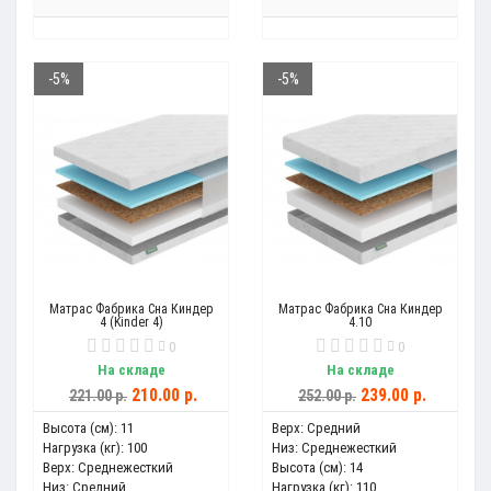
-5%
-5%
Матрас Фабрика Сна Киндер
Матрас Фабрика Сна Киндер
4 (Kinder 4)
4.10
0
0
На складе
На складе
210.00 р.
239.00 р.
221.00 р.
252.00 р.
Высота (см):
11
Верх:
Средний
Нагрузка (кг):
100
Низ:
Среднежесткий
Верх:
Среднежесткий
Высота (см):
14
Низ:
Средний
Нагрузка (кг):
110