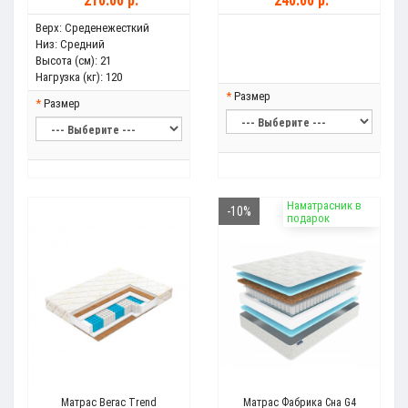
210.00 р.
240.00 р.
Верх:
Среденежесткий
Низ:
Средний
Высота (см):
21
Нагрузка (кг):
120
Размер
Размер
Наматрасник в
-10%
подарок
Матрас Вегас Trend
Матрас Фабрика Сна G4