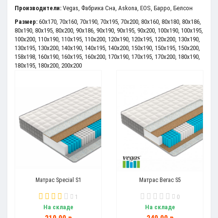
Производители:
Vegas
,
Фабрика Сна
,
Askona
,
EOS
,
Барро
,
Белсон
Размер:
60x170
,
70x160
,
70x190
,
70x195
,
70x200
,
80x160
,
80x180
,
80x186
,
80x190
,
80x195
,
80x200
,
90x186
,
90x190
,
90x195
,
90x200
,
100x190
,
100x195
,
100x200
,
110x190
,
110x195
,
110x200
,
120x190
,
120x195
,
120x200
,
130x190
,
130x195
,
130x200
,
140x190
,
140x195
,
140x200
,
150x190
,
150x195
,
150x200
,
158x198
,
160x190
,
160x195
,
160x200
,
170x190
,
170x195
,
170x200
,
180x190
,
180x195
,
180x200
,
200x200
Матрас Special S1
Матрас Вегас S5
1
0
На складе
На складе