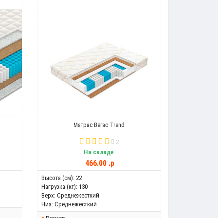
Матрас Вегас Trend
2
На складе
466.00 .p
Высота (см):
22
Нагрузка (кг):
130
Верх:
Среднежесткий
Низ:
Среднежесткий