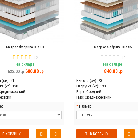
Матрас Фабрика Сна S3
Матрас Фабрика Сна S5
2
0
На складе
На складе
600.00 .p
840.00 .p
622.00 .p
 (см):
21
Высота (см):
23
а (кг):
130
Нагрузка (кг):
130
Среднежесткий
Верх:
Средний
есткий
Низ:
Среднежесткий
ер
Размер
В КОРЗИНУ
В КОРЗИНУ