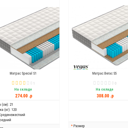
Матрас Special S1
Матрас Вегас S5
1
0
На складе
На складе
274.00 .p
308.00 .p
 (см):
21
а (кг):
120
Среденежесткий
редний
Размер