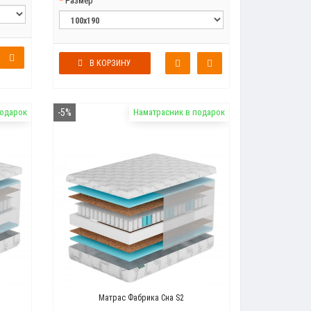
Размер
В КОРЗИНУ
подарок
-5%
Наматрасник в подарок
Матрас Фабрика Сна S2