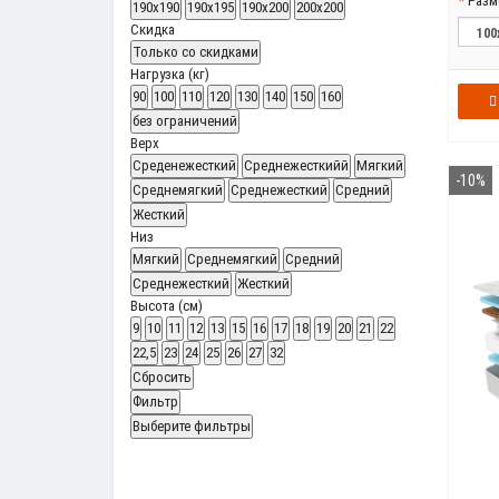
Разм
190x190
190x195
190x200
200x200
Скидка
Только со cкидками
Нагрузка (кг)
90
100
110
120
130
140
150
160
без ограничений
Верх
Среденежесткий
Среднежесткийй
Мягкий
-10%
Среднемягкий
Среднежесткий
Средний
Жесткий
Низ
Мягкий
Среднемягкий
Средний
Среднежесткий
Жесткий
Высота (см)
9
10
11
12
13
15
16
17
18
19
20
21
22
22,5
23
24
25
26
27
32
Сбросить
Фильтр
Выберите фильтры