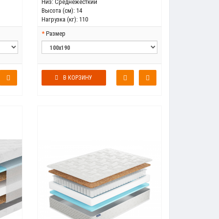
Низ:
Среднежесткий
Высота (см):
14
Нагрузка (кг):
110
Размер
В КОРЗИНУ