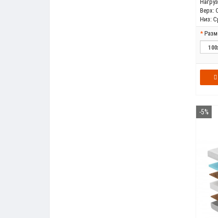
Нагрузк
Верх:
Низ:
С
Разм
-5%