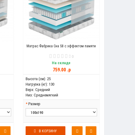
Матрас Фабрика Сна S8 с эффектом памяти
0
На складе
759.00 .p
Высота (см):
25
Нагрузка (кг):
130
Верх:
Средний
Низ:
Среднемягкий
Размер
В КОРЗИНУ