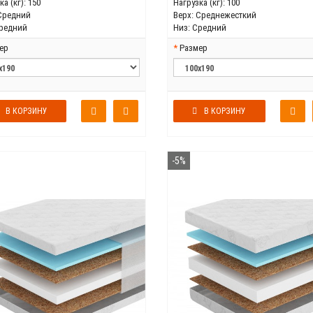
а (кг):
150
Нагрузка (кг):
100
Средний
Верх:
Среднежесткий
редний
Низ:
Средний
ер
Размер
В КОРЗИНУ
В КОРЗИНУ
-5%