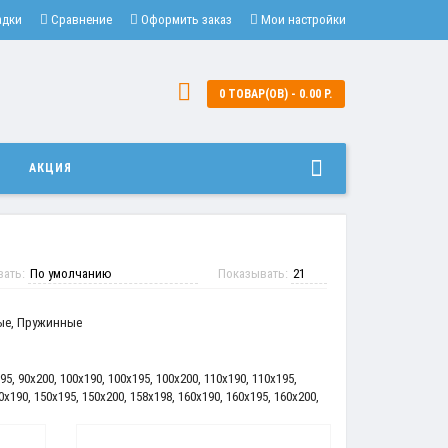
адки
Сравнение
Оформить заказ
Мои настройки
0 ТОВАР(ОВ) - 0.00 Р.
И
АКЦИЯ
вать:
Показывать:
ые
,
Пружинные
95
,
90x200
,
100x190
,
100x195
,
100x200
,
110x190
,
110x195
,
0x190
,
150x195
,
150x200
,
158x198
,
160x190
,
160x195
,
160x200
,