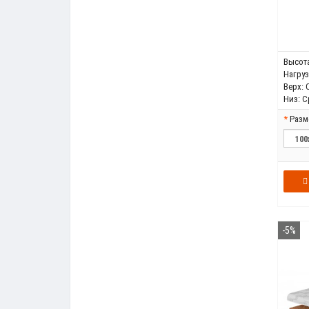
Высота
Нагрузк
Верх:
Низ:
С
Разм
-5%