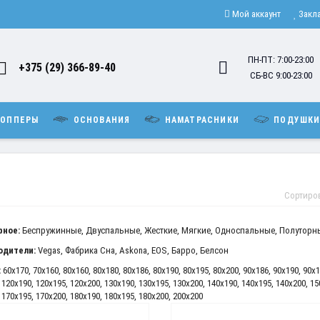
Мой аккаунт
Закл
ПН-ПТ: 7:00-23:00
+375 (29) 366-89-40
СБ-ВС 9:00-23:00
ОППЕРЫ
ОСНОВАНИЯ
НАМАТРАСНИКИ
ПОДУШК
Сортиро
рное:
Беспружинные
,
Двуспальные
,
Жесткие
,
Мягкие
,
Односпальные
,
Полуторн
одители:
Vegas
,
Фабрика Сна
,
Askona
,
EOS
,
Барро
,
Белсон
:
60x170
,
70x160
,
80x160
,
80x180
,
80x186
,
80x190
,
80x195
,
80x200
,
90x186
,
90x190
,
90x1
,
120x190
,
120x195
,
120x200
,
130x190
,
130x195
,
130x200
,
140x190
,
140x195
,
140x200
,
15
,
170x195
,
170x200
,
180x190
,
180x195
,
180x200
,
200x200