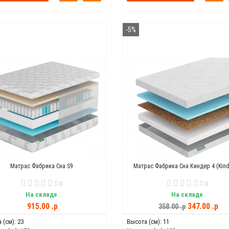
-5%
Матрас Фабрика Сна S9
Матрас Фабрика Сна Киндер 4 (Kind
0
0
На складе
На складе
915.00 .p
347.00 .p
358.00 .p
 (см):
23
Высота (см):
11