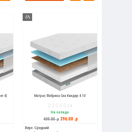
-5%
er 4)
Матрас Фабрика Сна Киндер 4.10
0
На складе
396.00 .p
409.00 .p
Верх:
Средний