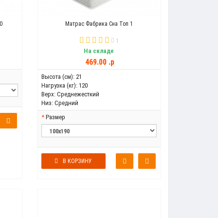
0
Матрас Фабрика Сна Топ 1
1
На складе
469.00 .p
Высота (см):
21
Нагрузка (кг):
120
Верх:
Среднежесткий
Низ:
Средний
Размер
В КОРЗИНУ