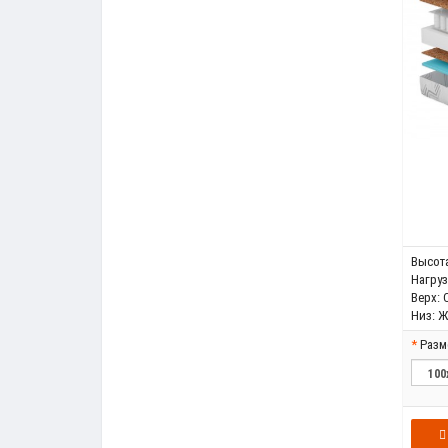
Высота
Нагрузк
Верх:
Низ:
Ж
Разм