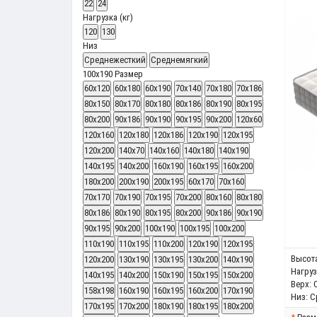
22
24
Нагрузка (кг)
120
130
Низ
Среднежесткий
Среднемягкий
100x190
Размер
60x120
60x180
60x190
70x140
70x180
70x186
80x150
80x170
80х180
80х186
80х190
80х195
80х200
90х186
90х190
90х195
90х200
120x60
120x160
120x180
120x186
120х190
120х195
120х200
140x70
140x160
140x180
140х190
140х195
140х200
160х190
160х195
160х200
180х200
200x190
200x195
60x170
70x160
70x170
70x190
70x195
70x200
80x160
80x180
80x186
80x190
80x195
80x200
90x186
90x190
90x195
90x200
100x190
100x195
100x200
110x190
110x195
110x200
120x190
120x195
Высота
120x200
130x190
130x195
130x200
140x190
Нагрузк
140x195
140x200
150x190
150x195
150x200
Верх:
158x198
160x190
160x195
160x200
170x190
Низ:
С
170x195
170x200
180x190
180x195
180x200