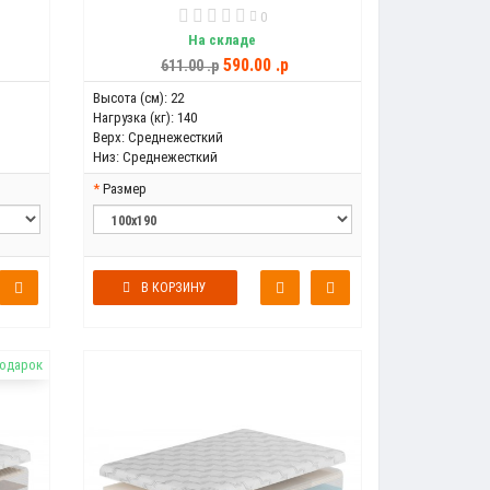
0
На складе
590.00 .p
611.00 .p
Высота (см):
22
Нагрузка (кг):
140
Верх:
Среднежесткий
Низ:
Среднежесткий
Размер
В КОРЗИНУ
подарок