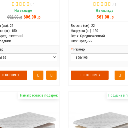
1
1
На складе
На складе
606.00 .p
561.00 .p
652.00 .p
 (см):
24
Высота (см):
22
а (кг):
150
Нагрузка (кг):
130
Среднежесткий
Верх:
Среднежесткий
редний
Низ:
Средний
ер
Размер
В КОРЗИНУ
В КОРЗИНУ
Наматрасник в подарок
Подушка в 